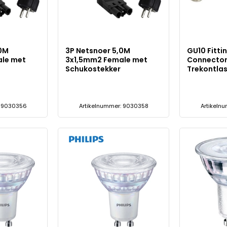
,0M
3P Netsnoer 5,0M
GU10 Fittin
le met
3x1,5mm2 Female met
Connector
Schukostekker
Trekontlas
: 9030356
Artikelnummer: 9030358
Artikeln