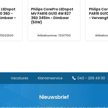
o LEDspot
Philips CorePro LEDspot
Philips Co
0 36D -
MV PAR16 GU10 4W 827
PAR16 GU1
dimbaar -
36D 345lm - Dimbaar
- Vervang
(50W)
 73022500
Artikelnummer: 72137700
Artikeln
Vacatures
Klantenservice
040 - 209 49 00
Nieuwsbrief
ntwikkelingen rondom Distrilight? Schrijf je in voor onze nieuwsbrief 