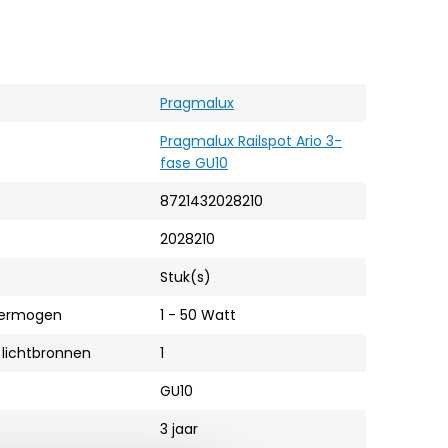
Pragmalux
Pragmalux Railspot Ario 3-
fase GU10
8721432028210
2028210
Stuk(s)
vermogen
1 - 50 Watt
 lichtbronnen
1
GU10
3 jaar