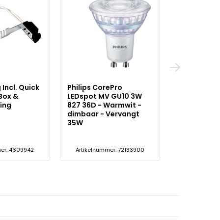
 Incl. Quick
Philips CorePro
Philips Cor
Box &
LEDspot MV GU10 3W
LEDspot MV
ing
827 36D - Warmwit -
830 36D - 
dimbaar - Vervangt
dimbaar - 
35W
35W
er: 4609942
Artikelnummer: 72133900
Artikelnumm