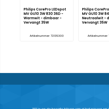
Philips CorePro LEDspot
Philips CorePr
MV GU10 3W 830 36D -
MV GU10 3W 84
Warmwit - dimbaar -
Neutraalwit - 
Vervangt 35W
Vervangt 35W
Artikelnummer: 72135300
Artikelnummer:
Wil je op de hoogte blijven van al het nieuws en o