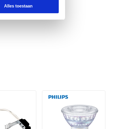
Zwart
Alles toestaan
Zonder kap
Geen
r
Nee
Nee