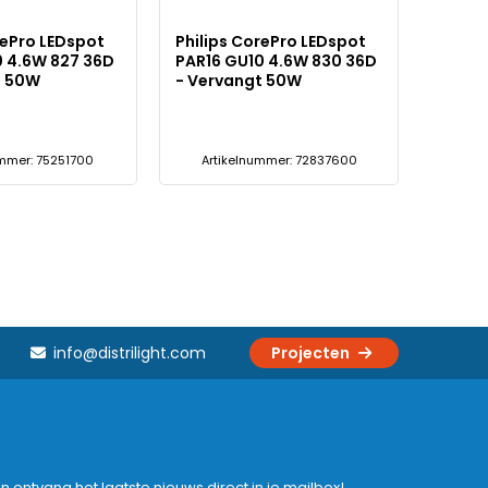
rePro LEDspot
Philips CorePro LEDspot
0 4.6W 827 36D
PAR16 GU10 4.6W 830 36D
t 50W
- Vervangt 50W
ummer: 75251700
Artikelnummer: 72837600
info@distrilight.com
Projecten
en ontvang het laatste nieuws direct in je mailbox!