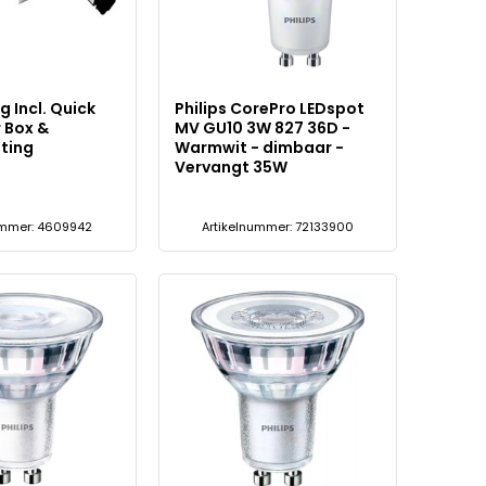
g Incl. Quick
Philips CorePro LEDspot
 Box &
MV GU10 3W 827 36D -
ting
Warmwit - dimbaar -
Vervangt 35W
ummer: 4609942
Artikelnummer: 72133900