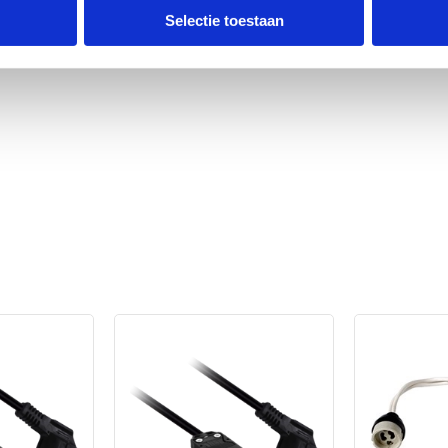
K
leur behuizing
Selectie toestaan
Materiaal afdekking
Reflector
Met bewegingssenso
Met lichtsensor