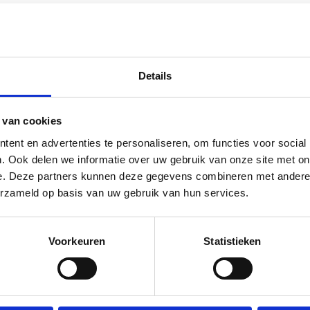
Beschermingsklasse v
nog vragen of wenst u LED-
 formulier in te vullen op
Trimless
 kunt ook bellen naar:
040 -
Kantelbaar
 keuze!
Details
Spanningstype
Montagewijze
 van cookies
ent en advertenties te personaliseren, om functies voor social
Buitendiameter
f
. Ook delen we informatie over uw gebruik van onze site met on
Beschermingsgraad a
e. Deze partners kunnen deze gegevens combineren met andere i
erzameld op basis van uw gebruik van hun services.
Verstelbaarheid
Slagvastheid
Voorkeuren
Statistieken
Nom. omgevingstemp
IEC62722-2-1
Materiaal behuizing