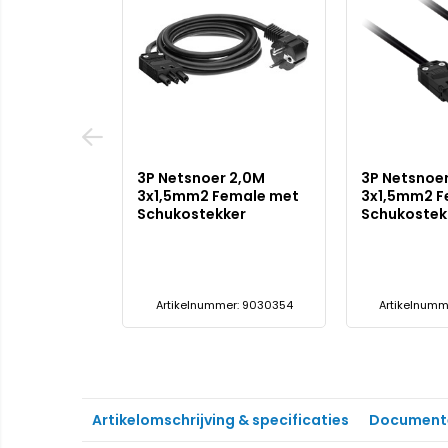
ePro
3P Netsnoer 2,0M
3P Netsnoe
R16 GU10
3x1,5mm2 Female met
3x1,5mm2 F
6D -
Schukostekker
Schukostek
50W
er: 72837600
Artikelnummer: 9030354
Artikelnumm
Artikelomschrijving & specificaties
Document