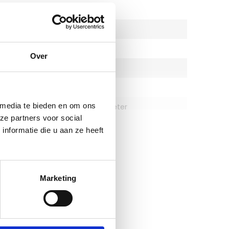
olgens IEC 61140
II
Nee
Ja
Over
AC
Inbouw
Toon meer
 media te bieden en om ons
92 Millimeter
ze partners voor social
chterzijde (IP)
IP20
nformatie die u aan ze heeft
Draaibaar en zwenkbaar
IK02
Marketing
eratuur volgens
-20 - 40 °C
Aluminium