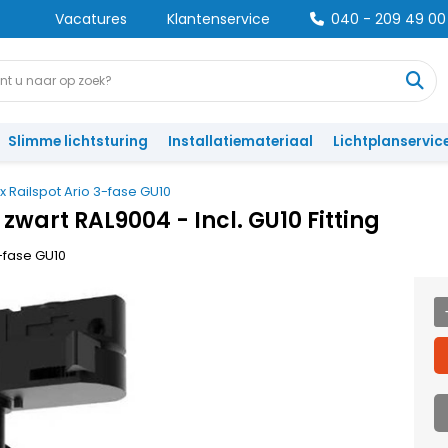
Vacatures
Klantenservice
040 - 209 49 00
Slimme lichtsturing
Installatiemateriaal
Lichtplanservic
 Railspot Ario 3-fase GU10
zwart RAL9004 - Incl. GU10 Fitting
3-fase GU10