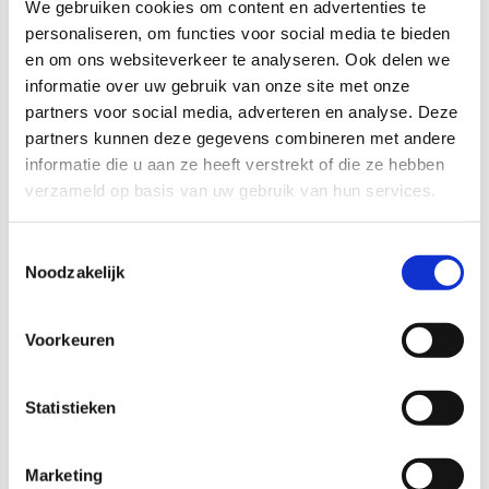
We gebruiken cookies om content en advertenties te
personaliseren, om functies voor social media te bieden
en om ons websiteverkeer te analyseren. Ook delen we
informatie over uw gebruik van onze site met onze
partners voor social media, adverteren en analyse. Deze
partners kunnen deze gegevens combineren met andere
informatie die u aan ze heeft verstrekt of die ze hebben
verzameld op basis van uw gebruik van hun services.
Artikelomschrijving
Toestemmingsselectie
3P Netsnoer 3,0M 3x1,5mm2 Female met Schukostekker
Noodzakelijk
Keuzehulp of LED-advies nodig?
Voorkeuren
Heeft u na het lezen van bovenstaande informatie nog
vragen of wenst u LED-advies? Wij helpen u graag. Stel uw
vraag door het formulier in te vullen op deze pagina of
Statistieken
mail naar:
info@distrilight.com
. U kunt ook bellen naar:
040 - 209 49 00
. Wij helpen u graag bij het maken van uw
keuze!
Marketing