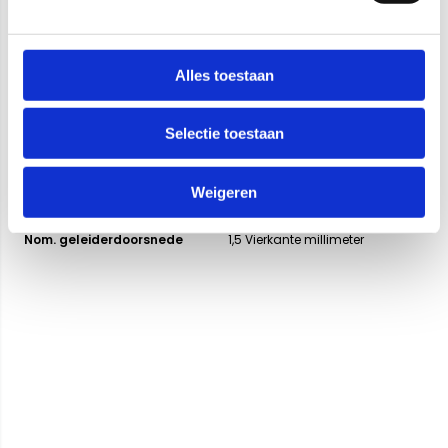
Specificaties
Alles toestaan
Merk
PDL
Selectie toestaan
Categorie
Aansluitkabels
EAN Code
*
Weigeren
Artikelcode
9030356
Verpakking
Stuk(s)
Nom. geleiderdoorsnede
1,5 Vierkante millimeter