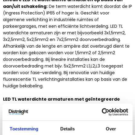
aan/uit schakeling:
De term waterdicht komt doordat de IP
(Ingress Protection) IP65 of hoger is. Geschikt voor
algemene verlichting in industriële ruimtes of
parkeergarages, met een efficiënte lichtverdeling. LED TL
waterdichte armaturen zijn er met bijvoorbeeld 3x1,5mm2,
3x2,5mm2, 5x2,5mm2 en 7x2,5mm2 doorvoerbedrading.
Afhankelijk van de lengte en ampère dat overbrugd dient te
worden kan gekozen worden voor 1,5mm2 of 2,5mm2
doorvoerbedrading. Bij lineaire installaties kan de
doorvoerbedrading met bijv. 5x2,5mm2 L1,L2,L3 toegepast
worden voor fase-verdeling. Bij renovatie van huidige
fluorescentie TL verlichtingsinstallaties kan op basis van de
huidige bekabeling.
LED TL waterdichte armaturen met geïntegreerde
sensor:
Wij hebben al jarenlang waterdichte led armaturen
met geïntegreerde sensoren. Hiervoor hoeft geen extra
voeding gelegd te worden en kan op basis van de huidige
230V voeding een sensor ingebouwd worden door onze
Toestemming
Details
Over
productieafdeling. Hierdoor is het