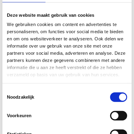
energiebesparingspotentieel aanzienlijk groter. Het ligt staat
dan alleen aan wanneer er beweging wordt gedetecteerd.
Deze website maakt gebruik van cookies
LED TL waterdichte armaturen met DALI-2 dimbare
We gebruiken cookies om content en advertenties te
schakeling:
In vele projecten die wij met installateurs
personaliseren, om functies voor social media te bieden
maken worden waterdichte armaturen met DALI-2 drivers
en om ons websiteverkeer te analyseren. Ook delen we
toegepast. Dit om bijvoorbeeld tijdschakelingen in het
informatie over uw gebruik van onze site met onze
gebouwbeheersysteem te maken, maar ook om
partners voor social media, adverteren en analyse. Deze
bijvoorbeeld de armaturen met een externe sensor te
partners kunnen deze gegevens combineren met andere
schakelen en scenario’s te maken inclusief master-slave-
informatie die u aan ze heeft verstrekt of die ze hebben
master zones. De mogelijkheden met DALI-2 LED TL
verzameld op basis van uw gebruik van hun services.
armaturen is legio en worden allen geproduceerd door
Distrilight. Wij kunnen hierin dus een full-service advies
bieden en de nodige sensoring en bekabelingsplannen
Toestemmingsselectie
maken.
Noodzakelijk
LED TL waterdichte armaturen met externe sensoren
en slimme DALI-2 sensoren:
In sommige projecten is het
Voorkeuren
handiger om externe sensoren toe te passen waarmee de
waterdichte armaturen bijvoorbeeld door middel van een
Statistieken