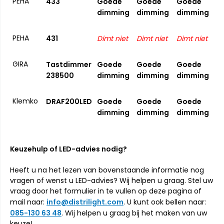
PEHA
433
Goede
Goede
Goede
dimming
dimming
dimming
PEHA
431
Dimt niet
Dimt niet
Dimt niet
GIRA
Tastdimmer
Goede
Goede
Goede
238500
dimming
dimming
dimming
Klemko
DRAF200LED
Goede
Goede
Goede
dimming
dimming
dimming
Keuzehulp of LED-advies nodig?
Heeft u na het lezen van bovenstaande informatie nog
vragen of wenst u LED-advies? Wij helpen u graag. Stel uw
vraag door het formulier in te vullen op deze pagina of
mail naar:
info@distrilight.com
. U kunt ook bellen naar:
085-130 63 48
. Wij helpen u graag bij het maken van uw
keuze!