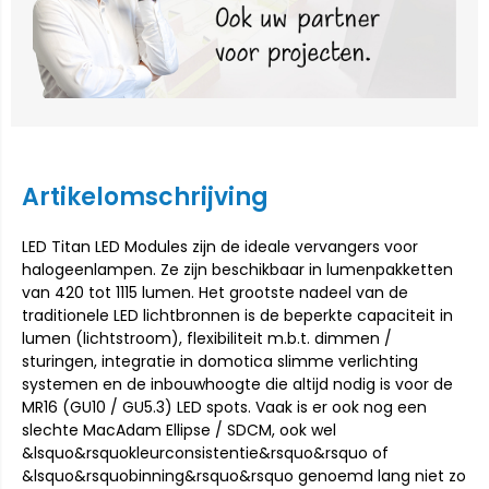
Artikelomschrijving
LED Titan LED Modules zijn de ideale vervangers voor
halogeenlampen. Ze zijn beschikbaar in lumenpakketten
van 420 tot 1115 lumen. Het grootste nadeel van de
traditionele LED lichtbronnen is de beperkte capaciteit in
lumen (lichtstroom), flexibiliteit m.b.t. dimmen /
sturingen, integratie in domotica slimme verlichting
systemen en de inbouwhoogte die altijd nodig is voor de
MR16 (GU10 / GU5.3) LED spots. Vaak is er ook nog een
slechte MacAdam Ellipse / SDCM, ook wel
&lsquo&rsquokleurconsistentie&rsquo&rsquo of
&lsquo&rsquobinning&rsquo&rsquo genoemd lang niet zo