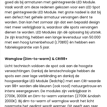
goed als bij armaturen met geïntegreerde LED Module.
Vaak wordt om deze redenen gekozen voor een LED Spot
met geïntegreerde LED Module. Het grote nadeel is dat bij
een defect het gehele armatuur vervangen dient te
worden. Dan kan het zomaar zijn dat een bepaald design
niet meer verkrijgbaar is, waardoor alle spots vervangen
dienen te worden. LED Modules zijn dé oplossing bij uitstek.
Ze zijn krachtig, hebben een lange levensduur van 50.000
met een hoog lumenbehoud (L70B10) én hebben een
fabrieksgarantie van 5 jaar.
Wamglow (Dim-to-warm) & CRI98+
Licht technisch voldoen de spot ook aan de hoogste
verwachtingen. Dankzij de lenstechnologie hebben de
spots een zeer lage verblinding en dankzij de
hoogwaardige LED Module (ledchip) met een CRI-waarde
van 98+ worden alle kleuren (ook rood) natuurgetrouw en
intens weergegeven. De modules zijn verkrijgbaar in
2700K, 3000K en Dim-to-warm varianten (2700K &ndash
2000K). Bij dim-to-warm of warmglow wordt het licht
naarmate het gedimt wordt warmer. Dit geeft een zeer