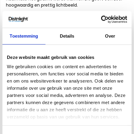
hoogwaardig en prettig lichtbeeld.
Dimbare LED Spots voor Domotica (slimme verlichting)
Deze LED modules zijn een uitstekende investering dankzij
de modulaire eigenschappen. Ze zijn heel goed dimbaar
Toestemming
Details
Over
via fase dimming. Wanneer er sprake is van slimme
verlichting en/of Domotica wordt vaak het
1-10V
of
DALI
protocol toegepast. Ideaal als de verlichting via een
Deze website maakt gebruik van cookies
centraal of decentraal Domotica systeem wordt gebruikt.
De Titan ledspots kunnen ook met deze protocollen
We gebruiken cookies om content en advertenties te
worden aangestuurd. Kies hiervoor één van de geschikte
personaliseren, om functies voor social media te bieden
drivers.
en om ons websiteverkeer te analyseren. Ook delen we
informatie over uw gebruik van onze site met onze
LED Spot compatibiliteit (fase dimbaar)
partners voor social media, adverteren en analyse. Deze
Of een LED Module goed dimt of niet dimt heeft vooral te
partners kunnen deze gegevens combineren met andere
maken met de geschikte LED Dimmer. Onderstaande LED
informatie die u aan ze heeft verstrekt of die ze hebben
Dimmers zijn getest met 1 , 5 en 10 titan led modules. In de
verzameld op basis van uw gebruik van hun services.
praktijk is het dimmen van led verlichting per situatie
afhankelijk. Het mooiste is dat LED zonder trillingen
Toestemmingsselectie
vloeiend dimt, echter is dit niet altijd aannemelijk. Aan