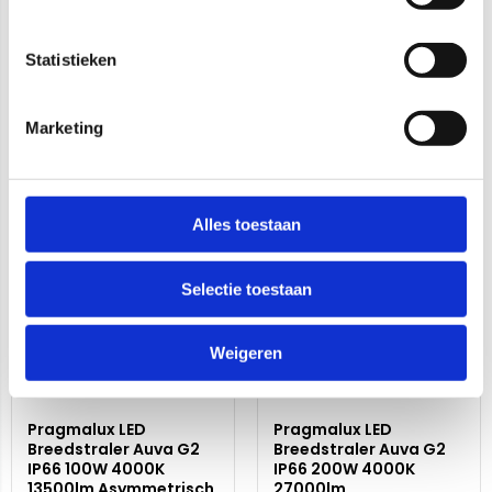
Pragmalux LED
Pragmalux Floodlight
Breedstraler Auva G2
Auva IP66 3-Voudig
IP66 50W 4000K
Bevestigingsbeugel
Statistieken
6500lm Asymmetrisch
paal 42-60
(100W)
Marketing
Artikelnummer: 1000657
Artikelnummer: 1000251
Vergelijken
Vergelijken
Alles toestaan
Selectie toestaan
Weigeren
Pragmalux LED
Pragmalux LED
Breedstraler Auva G2
Breedstraler Auva G2
IP66 100W 4000K
IP66 200W 4000K
13500lm Asymmetrisch
27000lm