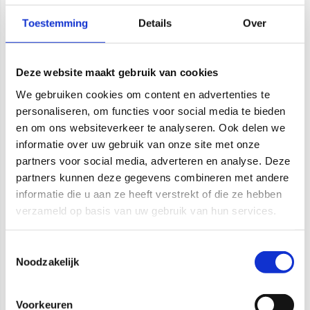
Toestemming
Details
Over
Pragmalux LED
Pragmalux LED
Deze website maakt gebruik van cookies
Breedstraler Auva IP66
Floodlight Auva IP66 2-
Bevestigingsbeugel
Voudig
We gebruiken cookies om content en advertenties te
paal 76
Bevestigingsbeugel
personaliseren, om functies voor social media te bieden
paal 42-60
en om ons websiteverkeer te analyseren. Ook delen we
informatie over uw gebruik van onze site met onze
Artikelnummer: 4605456
Artikelnummer: 1000268
partners voor social media, adverteren en analyse. Deze
Vergelijken
Vergelijken
partners kunnen deze gegevens combineren met andere
informatie die u aan ze heeft verstrekt of die ze hebben
verzameld op basis van uw gebruik van hun services.
Toestemmingsselectie
Noodzakelijk
Voorkeuren