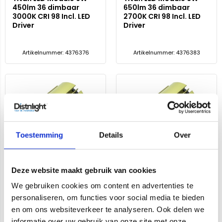
450lm 36 dimbaar
650lm 36 dimbaar
3000K CRI 98 Incl. LED
2700K CRI 98 Incl. LED
Driver
Driver
Artikelnummer: 4376376
Artikelnummer: 4376383
Toestemming
Details
Over
Titan LED Module 8W
Titan LED Module 13W
670lm 36 dimbaar
1085lm 36 dimbaar
Deze website maakt gebruik van cookies
3000K CRI 98 Incl. LED
2700K CRI 98 Incl. LED
We gebruiken cookies om content en advertenties te
Driver
Driver
personaliseren, om functies voor social media te bieden
en om ons websiteverkeer te analyseren. Ook delen we
Artikelnummer: 4376390
Artikelnummer: 4376406
informatie over uw gebruik van onze site met onze