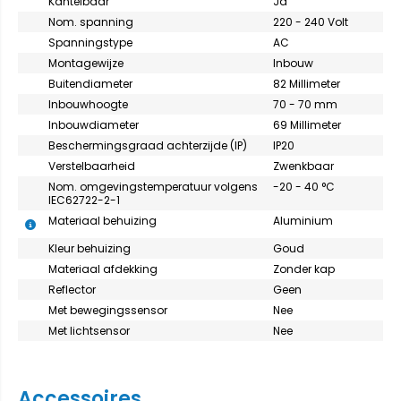
Kantelbaar
Ja
Nom. spanning
220 - 240 Volt
Spanningstype
AC
Montagewijze
Inbouw
Buitendiameter
82 Millimeter
Inbouwhoogte
70 - 70 mm
Inbouwdiameter
69 Millimeter
Beschermingsgraad achterzijde (IP)
IP20
Verstelbaarheid
Zwenkbaar
Nom. omgevingstemperatuur volgens
-20 - 40 °C
IEC62722-2-1
Materiaal behuizing
Aluminium
K
leur behuizing
Goud
Materiaal afdekking
Zonder kap
Reflector
Geen
Met bewegingssensor
Nee
Met lichtsensor
Nee
Accessoires