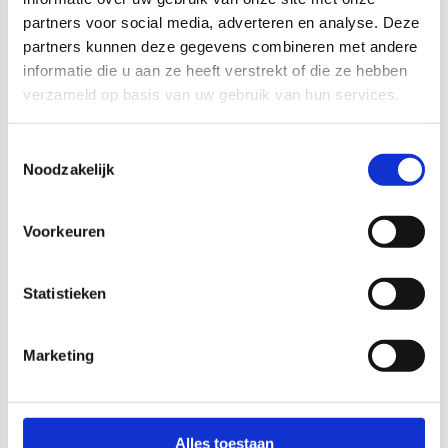
partners voor social media, adverteren en analyse. Deze
partners kunnen deze gegevens combineren met andere
informatie die u aan ze heeft verstrekt of die ze hebben
verzameld op basis van uw gebruik van hun services.
Toestemmingsselectie
Noodzakelijk
Titan LED Module 13W
3P Netsnoer 3,0M
1115lm 36 dimbaar
3x1,5mm2 Female met
Voorkeuren
3000K CRI 98 Incl. LED
Schukostekker
Driver
Statistieken
Artikelnummer: 4376413
Artikelnummer: 9030356
Marketing
Alles toestaan