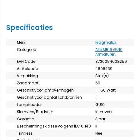
Specificaties
Merk
Pragmalux
Categorie
Alle MR16 GU10
Armaturen
EAN Code
8720094608259
Artikelcode
4608259
Verpakking
Stuk(s)
Zaagmaat
69
Geschikt voor lampvermogen
1 - 50 Watt
Geschikt voor aantal lichtbronnen
1
Lamphouder
GU10
Klemveer/Bladveer
Klemveer
Garantie
3jaar
Beschermingsklasse volgens IEC 61140
II
Trimless
Nee