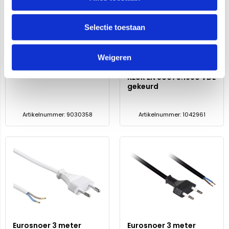
Selectie toestaan
3P Netsnoer 5,0M
Eurosnoer 2 meter
3x1,5mm2 Female met
2x0,75mm2 2,5A AC
Weigeren
Schukostekker
250V gestript koperen
aderhuls zwart - KEMA
KEUR EN 50075:1990 VDE
gekeurd
Artikelnummer: 9030358
Artikelnummer: 1042961
Eurosnoer 3 meter
Eurosnoer 3 meter